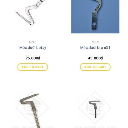
MÓC
MÓC
Móc dưới botay
Móc dưới bro n31
75.000
₫
45.000
₫
ADD TO CART
ADD TO CART