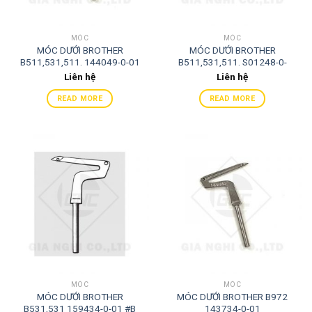
MÓC
MÓC
MÓC DƯỚI BROTHER
MÓC DƯỚI BROTHER
B511,531,511. 144049-0-01
B511,531,511. S01248-0-
01# E
Liên hệ
Liên hệ
READ MORE
READ MORE
MÓC
MÓC
MÓC DƯỚI BROTHER
MÓC DƯỚI BROTHER B972
B531,531 159434-0-01 #B
143734-0-01