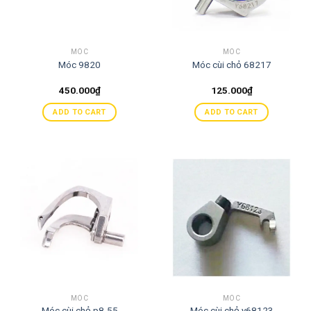
MÓC
MÓC
Móc 9820
Móc cùi chỏ 68217
450.000
₫
125.000
₫
ADD TO CART
ADD TO CART
MÓC
MÓC
Móc cùi chỏ p8-55
Móc cùi chỏ y68123