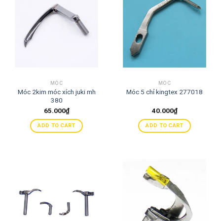
MÓC
MÓC
Móc 2kim móc xích juki mh
Móc 5 chỉ kingtex 277018
380
65.000
₫
40.000
₫
ADD TO CART
ADD TO CART