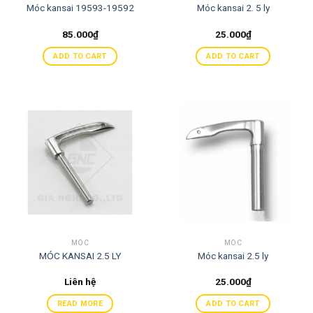
Móc kansai 19593-19592
Móc kansai 2. 5 ly
85.000
₫
25.000
₫
ADD TO CART
ADD TO CART
MÓC
MÓC
MÓC KANSAI 2.5 LY
Móc kansai 2.5 ly
Liên hệ
25.000
₫
READ MORE
ADD TO CART