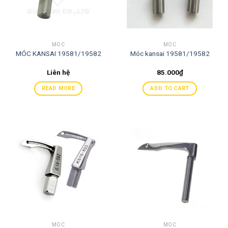
MÓC
MÓC
MÓC KANSAI 19581/19582
Móc kansai 19581/19582
Liên hệ
85.000
₫
READ MORE
ADD TO CART
MÓC
MÓC