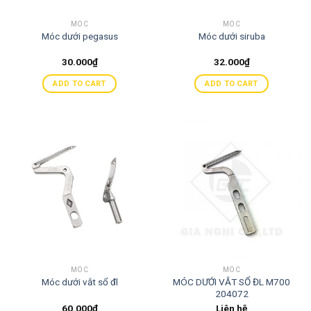
MÓC
MÓC
Móc dưới pegasus
Móc dưới siruba
30.000
₫
32.000
₫
ADD TO CART
ADD TO CART
MÓC
MÓC
MÓC DƯỚI VẮT SỔ ĐL M700
Móc dưới vắt sổ đl
204072
60.000
₫
Liên hệ