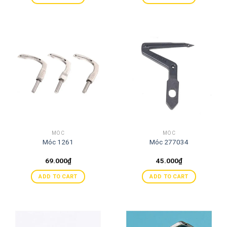
MÓC
MÓC
Móc 1261
Móc 277034
69.000
₫
45.000
₫
ADD TO CART
ADD TO CART