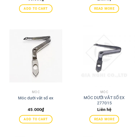
ADD TO CART
READ MORE
MÓC
MÓC
MÓC DƯỚI VẮT SỔ EX
Móc dưới vắt sổ ex
277015
45.000
₫
Liên hệ
ADD TO CART
READ MORE