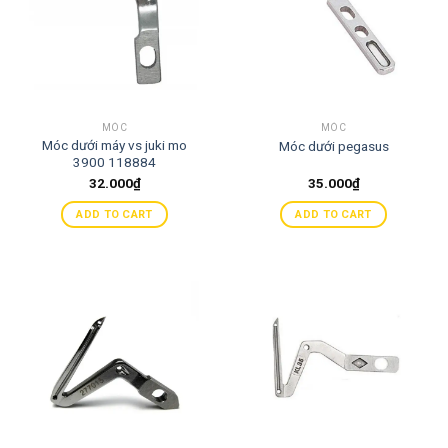
MÓC
MÓC
Móc dưới máy vs juki mo
Móc dưới pegasus
3900 118884
32.000
₫
35.000
₫
ADD TO CART
ADD TO CART