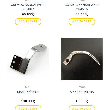
MÓC
MÓC
CÙI MÓC KANSAI W500
CÙI MÓC KANSAI W500
252007
254516
65.000
₫
55.000
₫
ADD TO CART
ADD TO CART
MÓC
MÓC
Móc + đế 1261
Móc 121-20705
130.000
₫
45.000
₫
ADD TO CART
ADD TO CART