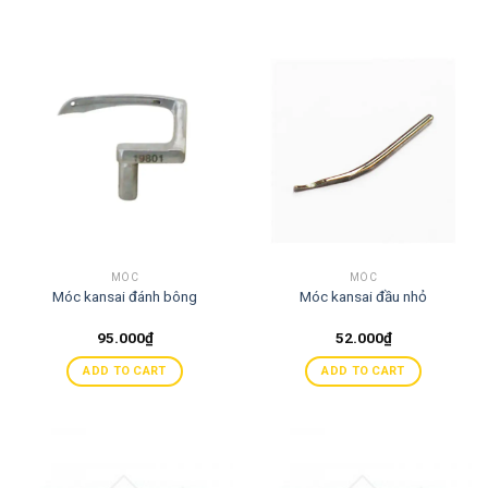
MÓC
MÓC
Móc kansai đánh bông
Móc kansai đầu nhỏ
95.000
₫
52.000
₫
ADD TO CART
ADD TO CART