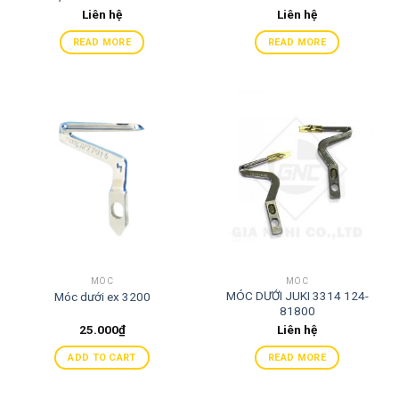
Liên hệ
Liên hệ
READ MORE
READ MORE
MÓC
MÓC
MÓC DƯỚI JUKI 3314 124-
Móc dưới ex 3200
81800
25.000
₫
Liên hệ
ADD TO CART
READ MORE