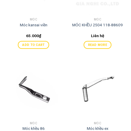
MÓC
MÓC
Móc kansai viền
MÓC KHỀU 2504 118-88609
65.000
₫
Liên hệ
ADD TO CART
READ MORE
MÓC
MÓC
Móc khều 86
Móc khều ex