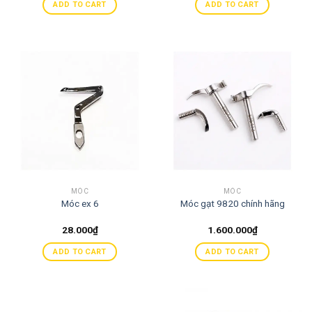
ADD TO CART
ADD TO CART
MÓC
MÓC
Móc ex 6
Móc gạt 9820 chính hãng
28.000
₫
1.600.000
₫
ADD TO CART
ADD TO CART