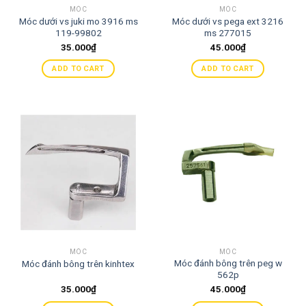
MÓC
MÓC
Móc dưới vs juki mo 3916 ms
Móc dưới vs pega ext 3216
119-99802
ms 277015
35.000
₫
45.000
₫
ADD TO CART
ADD TO CART
MÓC
MÓC
Móc đánh bông trên peg w
Móc đánh bông trên kinhtex
562p
35.000
₫
45.000
₫