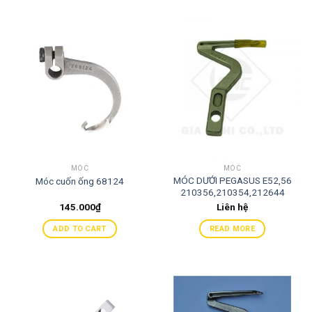
MÓC
MÓC
MÓC DƯỚI PEGASUS E52,56
Móc cuốn ống 68124
210356,210354,212644
145.000
₫
Liên hệ
ADD TO CART
READ MORE