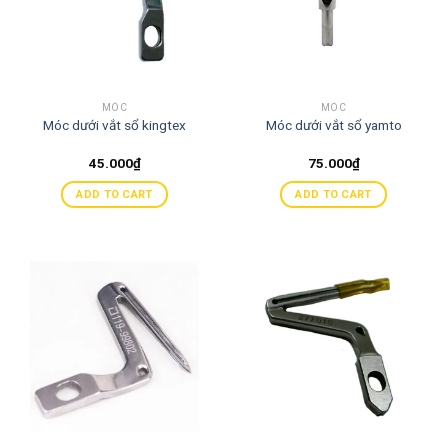
MÓC
MÓC
Móc dưới vắt sổ kingtex
Móc dưới vắt sổ yamto
45.000
₫
75.000
₫
ADD TO CART
ADD TO CART