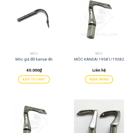
MÓC
MÓC
Móc giá đỡ kansai đn
MÓC KANSAI 19581/19582
40.000
₫
Liên hệ
ADD TO CART
READ MORE