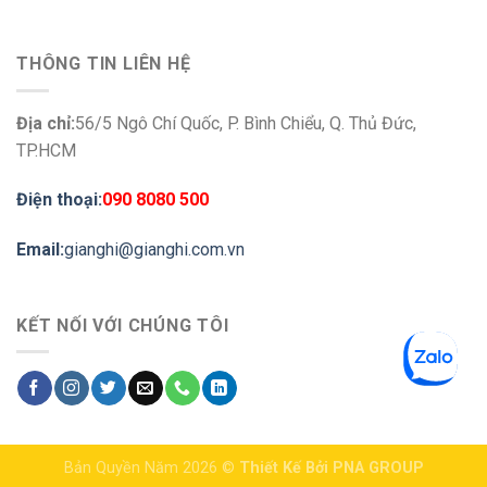
THÔNG TIN LIÊN HỆ
Địa chỉ:
56/5 Ngô Chí Quốc, P. Bình Chiểu, Q. Thủ Đức,
TP.HCM
Điện thoại:
090 8080 500
Email:
gianghi@gianghi.com.vn
KẾT NỐI VỚI CHÚNG TÔI
Bản Quyền Năm 2026 ©
Thiết Kế Bởi
PNA GROUP