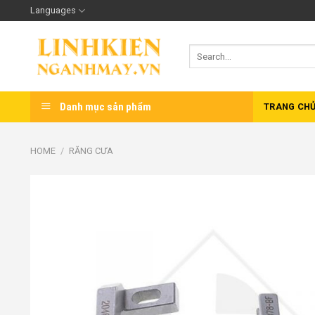
Skip
Languages
to
content
Search
for:
Danh mục sản phẩm
TRANG CH
HOME
/
RĂNG CƯA