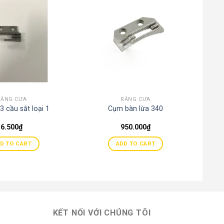
RĂNG CƯA
RĂNG CƯA
3 cầu sắt loại 1
Cụm bàn lừa 340
6.500
₫
950.000
₫
D TO CART
ADD TO CART
KẾT NỐI VỚI CHÚNG TÔI