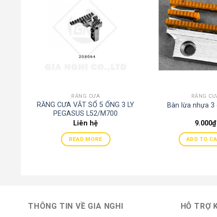
RĂNG CƯA
RĂNG CƯ
RĂNG CƯA VẮT SỔ 5 ỐNG 3 LY
Bàn lừa nhựa 3
PEGASUS L52/M700
208217/208064
Liên hệ
9.000
₫
READ MORE
ADD TO C
THÔNG TIN VỀ GIA NGHI
HỖ TRỢ 