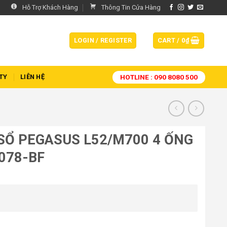
Hỗ Trợ Khách Hàng
Thông Tin Cửa Hàng
LOGIN / REGISTER
CART /
0
₫
HOTLINE : 090 8080 500
TY
LIÊN HỆ
SỔ PEGASUS L52/M700 4 ỐNG
078-BF