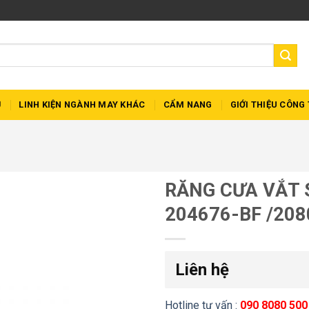
Ủ
LINH KIỆN NGÀNH MAY KHÁC
CẨM NANG
GIỚI THIỆU CÔNG 
RĂNG CƯA VẮT 
204676-BF /208
Liên hệ
Hotline tư vấn :
090 8080 500