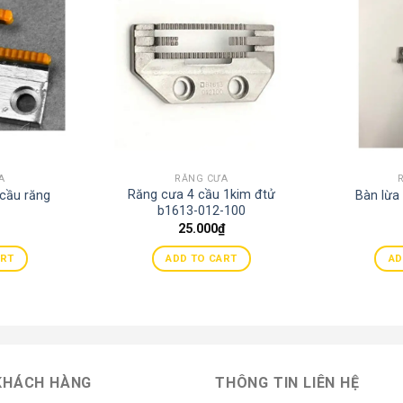
A
RĂNG CƯA
Răng cưa 4 cầu 1kim đtử
 cầu răng
Bàn lừa 
b1613-012-100
25.000
₫
ART
ADD TO CART
AD
KHÁCH HÀNG
THÔNG TIN LIÊN HỆ