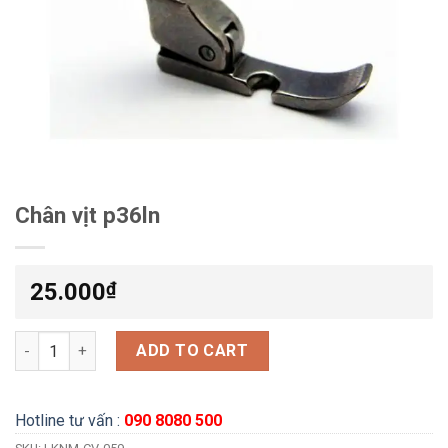
Chân vịt p36ln
25.000
₫
Chân vịt p36ln quantity
ADD TO CART
Hotline tư vấn :
090 8080 500