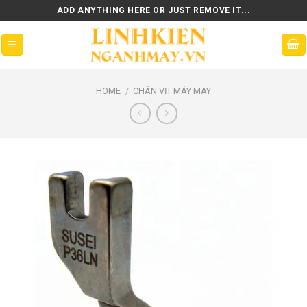
Skip
ADD ANYTHING HERE OR JUST REMOVE IT...
to
content
HOME
/
CHÂN VỊT MÁY MAY