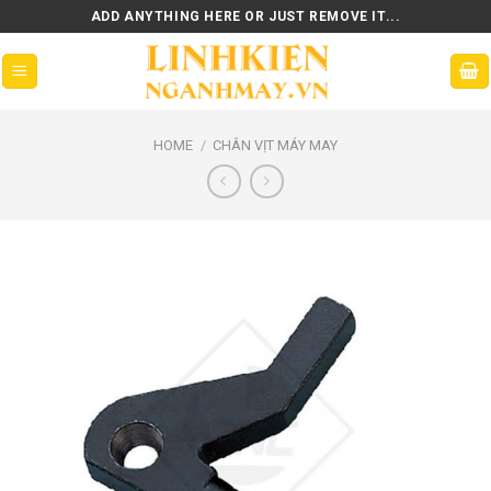
Skip
ADD ANYTHING HERE OR JUST REMOVE IT...
to
content
HOME
/
CHÂN VỊT MÁY MAY