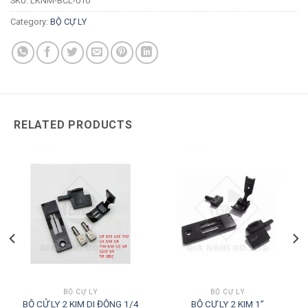
SKU:
LKNM-BCL-010
Category:
BỘ CỰ LY
RELATED PRODUCTS
BỘ CỰ LY
BỘ CỰ LY
BỘ CỬ LY 2 KIM DI ĐỘNG 1/4
BỘ CỰ LY 2 KIM 1”